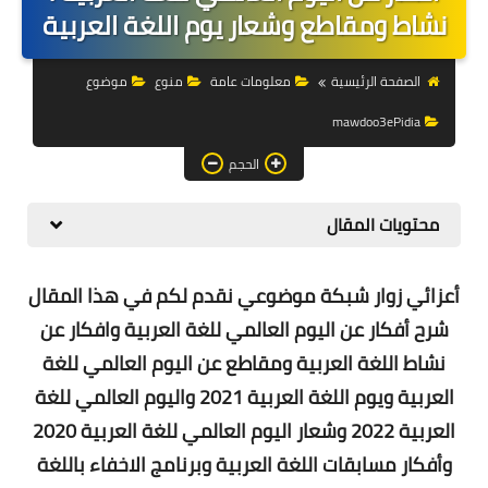
التجارة الالكترونية
نشاط ومقاطع وشعار يوم اللغة العربية
التسويق
الصفحة الرئيسية
معلومات عامة
منوع
موضوع
التداول
mawdoo3ePidia
وظائف
الحجم
الكمبيوتر
محتويات المقال
الهاتف
أعزائي زوار شبكة موضوعي نقدم لكم في هذا المقال
المواقع
شرح
أفكار عن اليوم العالمي للغة العربية وافكار عن
زيادة متابعين
نشاط اللغة العربية ومقاطع عن اليوم العالمي للغة
العربية ويوم اللغة العربية 2021 واليوم العالمي للغة
العملات المشفرة
العربية 2022 وشعار اليوم العالمي للغة العربية 2020
الاستثمار
وأفكار مسابقات اللغة العربية وبرنامج الاخفاء باللغة