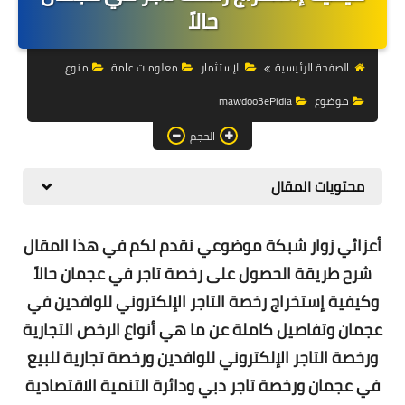
التجارة الالكترونية
حالاً
التسويق
الصفحة الرئيسية
الإستثمار
معلومات عامة
منوع
التداول
موضوع
mawdoo3ePidia
وظائف
الحجم
الكمبيوتر
محتويات المقال
الهاتف
أعزائي زوار شبكة موضوعي نقدم لكم في هذا المقال
المواقع
شرح طريقة الحصول على
رخصة تاجر في عجمان حالاً
زيادة متابعين
وكيفية إستخراج
رخصة التاجر الإلكتروني للوافدين في
عجمان
وتفاصيل كاملة عن ما هي أنواع الرخص التجارية
العملات المشفرة
ورخصة التاجر الإلكتروني للوافدين ورخصة تجارية للبيع
الاستثمار
في عجمان ورخصة تاجر دبي ودائرة التنمية الاقتصادية