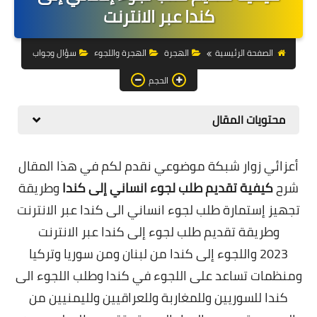
التجارة الالكترونية
كندا عبر الانترنت
التسويق
الصفحة الرئيسية
الهجرة
الهجرة واللجوء
سؤال وجواب
التداول
الحجم
وظائف
محتويات المقال
الكمبيوتر
أعزائي زوار شبكة موضوعي نقدم لكم في هذا المقال
الهاتف
شرح
كيفية تقديم طلب لجوء انساني إلى كندا
وطريقة
المواقع
تجهيز إستمارة طلب لجوء انساني الى كندا عبر الانترنت
وطريقة تقديم طلب لجوء إلى كندا عبر الانترنت
زيادة متابعين
2023 واللجوء إلى كندا من لبنان ومن سوريا وتركيا
العملات المشفرة
ومنظمات تساعد على اللجوء في كندا وطلب اللجوء الى
الاستثمار
كندا للسوريين وللمغاربة وللعراقيين ولليمنيين من