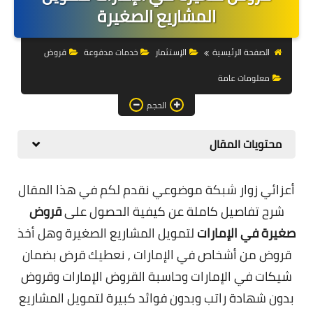
التجارة الالكترونية
المشاريع الصغيرة
التسويق
الصفحة الرئيسية
الإستثمار
خدمات مدفوعة
قروض
التداول
معلومات عامة
وظائف
الحجم
الكمبيوتر
محتويات المقال
الهاتف
أعزائي زوار شبكة موضوعي نقدم لكم في هذا المقال
المواقع
شرح تفاصيل كاملة عن كيفية الحصول على
قروض
زيادة متابعين
صغيرة في الإمارات
لتمويل المشاريع الصغيرة وهل أخذ
قروض من أشخاص في الإمارات , نعطيك قرض بضمان
العملات المشفرة
شيكات في الإمارات وحاسبة القروض الإمارات وقروض
الاستثمار
بدون شهادة راتب وبدون فوائد كبيرة لتمويل المشاريع