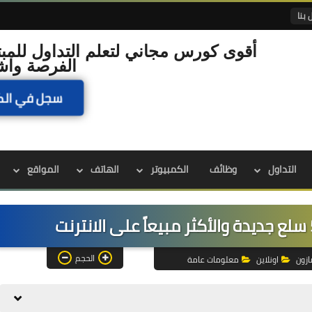
 بنا
أقوى كورس مجاني لتعلم التداول للمبت
الفرصة واش
سجل في الك
التداول
وظائف
الكمبيوتر
الهاتف
المواقع
الحجم
ازون
اونلاين
معلومات عامة