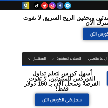
بحث هذه
دئين وتحقيق الربح السريع, لا تفوت
ترك الآن
المدونة
ورس الآن
الإلكترونية
زيادة متابعين
العملات المشفرة
الاستثمار
أسهل كورس لتعلم تداول
الفوركس للمبتدئين, لا تفوت
الفرصة وسجل الآن بـ 150 دولار
فقط!
سجل في الكورس الآن