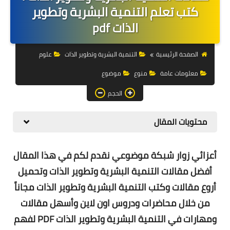
التجارة الالكترونية
كتب تعلم التنمية البشرية وتطوير
الذات pdf
التسويق
التداول
الصفحة الرئيسية
التنمية البشرية وتطوير الذات
علوم
معلومات عامة
منوع
موضوع
وظائف
الحجم
الكمبيوتر
الهاتف
محتويات المقال
المواقع
أعزائي زوار شبكة موضوعي نقدم لكم في هذا المقال
زيادة متابعين
أفضل
مقالات التنمية البشرية وتطوير الذات وتحميل
أروع مقالات وكتب التنمية البشرية وتطوير الذات مجاناً
العملات المشفرة
من خلال محاضرات ودروس اون لاين وأسهل مقالات
الاستثمار
ومهارات في التنمية البشرية وتطوير الذات PDF لفهم