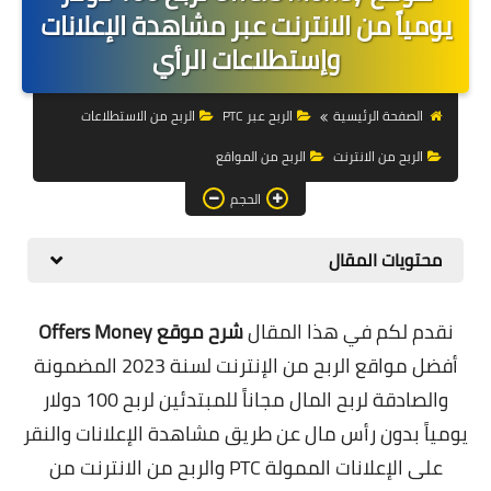
التجارة الالكترونية
يومياً من الانترنت عبر مشاهدة الإعلانات
وإستطلاعات الرأي
التسويق
التداول
الصفحة الرئيسية
الربح عبر PTC
الربح من الاستطلاعات
الربح من الانترنت
الربح من المواقع
وظائف
الحجم
الكمبيوتر
الهاتف
محتويات المقال
المواقع
نقدم لكم في هذا المقال
شرح موقع Offers Money
زيادة متابعين
أفضل مواقع الربح من الإنترنت لسنة 2023 المضمونة
والصادقة لربح المال مجاناً للمبتدئين لربح 100 دولار
العملات المشفرة
يومياً بدون رأس مال عن طريق مشاهدة الإعلانات والنقر
الاستثمار
على الإعلانات الممولة PTC والربح من الانترنت من