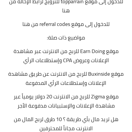
للدخول إلى موقع topparrain للترويج لرابط الإحاله
من
هنا
للدخول إلى موقع
referral codes
من هنا
مواضيع ذات صلة:
موقع Earn Doing للربح من الانترنت عبر مشاهدة
الإعلانات وعروض CPA وإستطلاعات الرأي
موقع Buxinside للربح من الانترنت عن طريق مشاهدة
الإعلانات وإستطلاعات الرأي المدفوعة
موقع Zigma للربح من الانترنت 20 دولار يومياً عبر
مشاهدة الإعلانات والإستبيانات مدفوعة الأجر
هل تريد مال بأي طريقة ؟ 10 طرق لربح المال من
الانترنت مجاناً للمحترفين