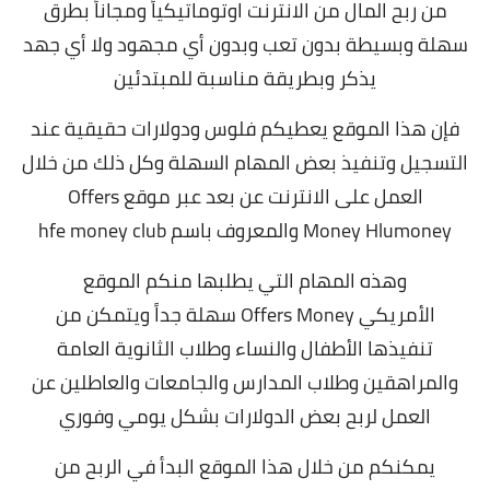
من ربح المال من الانترنت اوتوماتيكياً ومجاناً بطرق
سهلة وبسيطة بدون تعب وبدون أي مجهود ولا أي جهد
يذكر وبطريقة مناسبة للمبتدئين
فإن هذا الموقع يعطيكم فلوس ودولارات حقيقية عند
التسجيل وتنفيذ بعض المهام السهلة وكل ذلك من خلال
العمل على الانترنت عن بعد عبر موقع Offers
Money Hlumoney والمعروف باسم hfe money club
وهذه المهام التي يطلبها منكم الموقع
الأمريكي Offers Money سهلة جداً ويتمكن من
تنفيذها الأطفال والنساء وطلاب الثانوية العامة
والمراهقين وطلاب المدارس والجامعات والعاطلين عن
العمل لربح بعض الدولارات بشكل يومي وفوري
يمكنكم من خلال هذا الموقع البدأ في الربح من