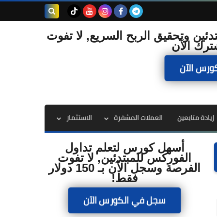
بحث هذه
دئين وتحقيق الربح السريع, لا تفوت
ترك الآن
المدونة
ورس الآن
الإلكترونية
زيادة متابعين
العملات المشفرة
الاستثمار
أسهل كورس لتعلم تداول
الفوركس للمبتدئين, لا تفوت
الفرصة وسجل الآن بـ 150 دولار
فقط!
سجل في الكورس الآن