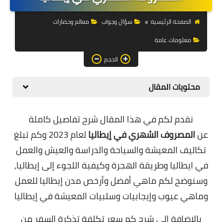
التجارة الالكترونية
الصفحة الرئيسية
سؤال وجواب
معالم وحضارات
التسويق
معلومات عامة
التداول
الحجم
وظائف
محتويات المقال
الكمبيوتر
الهاتف
نقدم لكم في هذا المقال شرح تفاصيل كاملة
عن
المصروف الشهري في إيطاليا
لعام 2023 وكم تبلغ
المواقع
تكاليف المعيشة والسياحة والدراسة والعيش والعمل
زيادة متابعين
في ايطاليا وطريقة الهجرة وكيفية اللجوء إلى إيطاليا,
وسنوضح لكم ماهي أفضل وأرخص مدن إيطاليا للعمل
العملات المشفرة
وماهي عيوب وإيجابيات وسلبيات المعيشة في إيطاليا
الاستثمار
بالإضافة إلى شرح كم سعر
تكلفة تذكرة السفر من