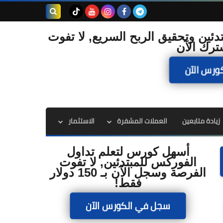
بحث هذه
دئين وتحقيق الربح السريع, لا تفوت
ترك الآن
المدونة
ورس الآن
الإلكترونية
زيادة متابعين
العملات المشفرة
الاستثمار
أسهل كورس لتعلم تداول
الفوركس للمبتدئين, لا تفوت
الفرصة وسجل الآن بـ 150 دولار
فقط!
سجل في الكورس الآن