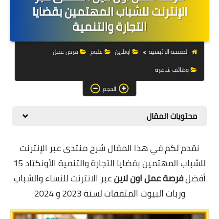
التجارة الالكترونية
الإنترنت للشباب المهتمين بقضايا
التجارة والتنمية
التسويق
التداول
الصفحة الرئيسية
اونلاين
علوم
فرص عمل
وظائف شاغرة
وظائف
الحجم
الكمبيوتر
الهاتف
محتويات المقال
المواقع
نقدم لكم في هذا المقال شرح
منتدى عبر الإنترنت
زيادة متابعين
للشباب المهتمين بقضايا التجارة والتنمية الأونكتاد 15
أفضل
فرصة عمل اون لاين
عبر الانترنت للنساء والشباب
العملات المشفرة
وربات البيوت المثقفات لسنة 2023 و 2024
الاستثمار