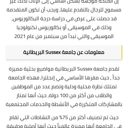
إن المنحة موجهة بشكل أساسي إلى الإناث لذلك غير
مسموح للرجال بالتقدم عليها, و
يجب أن تكون المتقدمة
قد حصلت على عرض في دراسة درجة البكالوريوس,
وذلك في الموسيقى أو بكالوريوس تكنولوجيا
الموسيقى والتي تبدأ من سبتمبر من عام 2021
معلومات عن جامعة Sussex البريطانية
تقدم جامعة Sussex البريطانية مواضيع بحثية مميزة
جداً , حيث مقرها الأساسي في إنجلترا, فهذه
الجامعة
تمتلك نظرة محلية ودلية وتضم عدد من الموظفين
والطلاب من أكثر من 100 دولة, حيث أنها تمتاز
بالمشاركات المتكررة في الأنشطة والخدمات المجتمعية
حيث تم تصنيف أكثر من 75% من النشاطات التي تقام
في الجامعة أنها مميزة عالمياً حيث أنها أصلية ودقيقة