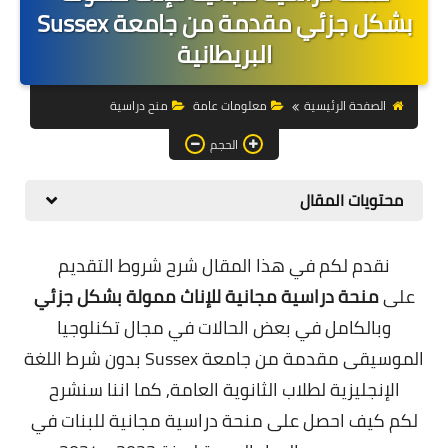
التجارة الالكترونية
بشكل جزئي مقدمة من جامعة Sussex
البريطانية
التسويق
التداول
الصفحة الرئيسية
معلومات عامة
منح دراسية
وظائف
الحجم
الكمبيوتر
محتويات المقال
الهاتف
نقدم لكم في هذا المقال شرح شروط التقديم
المواقع
على
منحة دراسية مجانية للإناث ممولة بشكل جزئي
وبالكامل في بعض الحالات في مجال تكنلوجيا
زيادة متابعين
الموسيقى مقدمة من جامعة Sussex بدون شرط اللغة
العملات المشفرة
الإنجليزية لطلاب الثانوية العامة, كما اننا سنشرح
لكم
الاستثمار
كيف احصل على منحة دراسية مجانية للبنات في