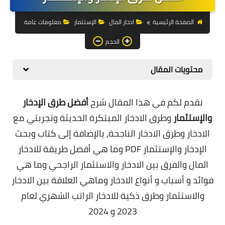
التجارة الالكترونية
الصفحة الرئيسية
ادخار المال
الإستثمار
معلومات عامة
التسويق
الحجم
التداول
محتويات المقال
وظائف
الكمبيوتر
نقدم لكم في هذا المقال شرح
أفضل طرق الإدخار
والإستثمار
وطرق الادخار المبتكرة الحديثة وتجربتي مع
الهاتف
الادخار وطرق الادخار الناجحة, بالإضافة إلى كتاب وبحث
المواقع
الإدخار والإستثمار PDF وما هي أفضل طريقة للادخار
المال والفرق بين الادخار والاستثمار الراجحي وما هي
زيادة متابعين
فوائد و أسباب و أنواع الادخار وماهي العلاقة بين الادخار
العملات المشفرة
والاستثمار وطرق ذكية للادخار الراتب الشهري لعام
2023 و 2024
الاستثمار