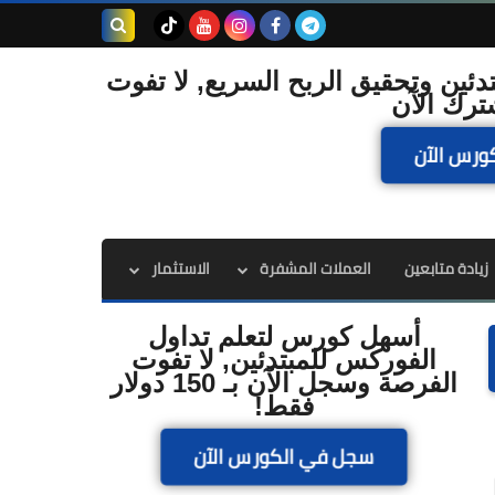
بحث هذه
دئين وتحقيق الربح السريع, لا تفوت
ترك الآن
المدونة
ورس الآن
الإلكترونية
زيادة متابعين
العملات المشفرة
الاستثمار
أسهل كورس لتعلم تداول
الفوركس للمبتدئين, لا تفوت
الفرصة وسجل الآن بـ 150 دولار
فقط!
سجل في الكورس الآن