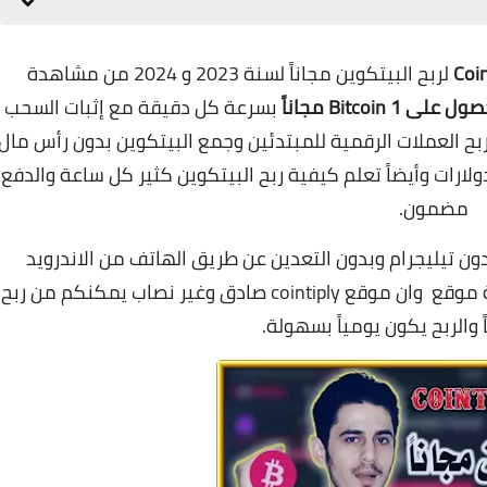
لربح البيتكوين مجاناً لسنة 2023 و 2024 من مشاهدة
 على 1 Bitcoin مجاناً
بسرعة كل دقيقة مع إثبات السحب
فضل مواقع ربح العملات الرقمية للمبتدئين وجمع البيتكوين بدون رأس مال
لارات وأيضاً تعلم كيفية ربح البيتكوين كثير كل ساعة والدفع
مضمون.
ون تيليجرام وبدون التعدين عن طريق الهاتف من الاندرويد
والايفون والكمبيوتر مع إثبات السحب ومصداقية موقع وان موقع cointiply صادق وغير نصاب يمكنكم من ربح
ً والربح يكون يومياً بسهولة.