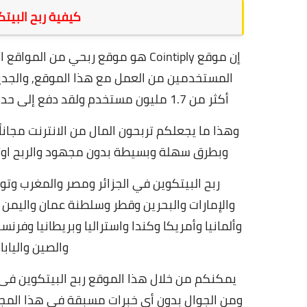
كيفية ربح البيتكوين 
إن موقع Cointiply هو موقع ربحي م
أكثر من 1.7 مليون مستخدم ولقد دفع إلى حد الأن أكثر من $1.2 مليون دولار حتى تاريخ نشر هذه التدوينة.
وهذا ما يجعلكم تربحون المال من الانترنت مجانا
وبطرق سهلة وبسيطة بدون مجهود والربح اوتوما
ربح البيتكوين في الجزائر ومصر والمغرب وتو
والإمارات والبحرين وقطر وسلطنة عمان واليمن 
وألمانيا وأمريكا وكندا واستراليا وبريطانيا وفرن
والصين واليابان
يمكنكم من خلال هذا الموقع ربح البيتكوين فى 
ومن الجوال بدون أي خبرات مسبقة في هذا المج