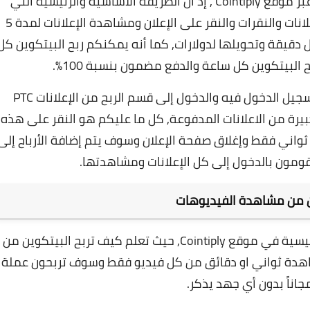
يمكنكم ربح البيتكوين من مشاهدة الإعلانات عبر موقع Cointiply , إذ ان الطريقة الأساسية والرئيسية التي
يعتمد عليها موقع Cointiply هي مشاهدة الإعلانات والنقرات والنقر على الإعلان ومشاهدة الإعلانات لمدة 5
 دقيقة وتحويلها لدولارات,
كما أنه يمكنكم ربح البيتكوين كل
البيتكوين كل ساعة والدفع مضمون بنسبة 100%.
سجيل الدخول فيه والدخول إلى قسم
الربح من الإعلانات PTC
ة من الاعلانات المدفوعة, كل ما عليكم هو النقر على هذه
لإعلانات كلٌ على حِدا ومشاهدة الإعلانات لمدة 5 ثواني فقط وإغلاق صفحة الإعلان وسوف يتم إضافة الأرباح إل
ومون بالدخول إلى كل الإعلانات ومشاهدتها.
ن من مشاهدة الفيديوهات
إن الربح من مشاهدة الفيديوهات من الطرق الرئيسية في موقع Cointiply, حيث تعلم كيف تربح البيتكوين من
دة ثواني او دقائق من كل فيديو فقط وسوف تربحون عملة
جاناً بدون أي جهد يذكر.