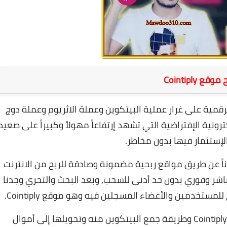
قع Cointiply
قمية على غرار عملية البيتكوين وعملة الاثريوم وعملة دوج
ونية الإفتراضية التي تشهد إرتفاعاً مهولاً وكبيراً على صعيد
لإستثمار فيها بدون مخاطر.
ناً عن طريق مواقع ربحية مضمونة وصادقة للربح من الانترنت
باشر وفوري بدون حد أدنى للسحب,
وبعد البحث والتحري وجدنا
مستخدمين والأعضاء المسجلين فيه وهو موقع Cointiply.
ولكن قبل ان بدأ بشرح كيفية الربح من موقع Cointiply وطريقة جمع البيتكوين منه وتحويلها إلى أموال