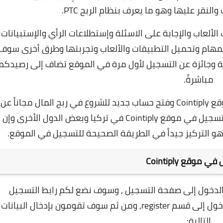
 والنقر عليها وهو ما يعرف
بنظام الربح PTC
.
لألعاب والإجابة على الاسئلة وإستطلاعات الرأي والإستبيانات
لمهام وتحميل التطبيقات والألعاب وتجربتها وطرق أخرى سوف
ة وجائزة عن التسجيل لأول مرة في الموقع تضاف إلى رصيدكم
مباشرةً.
ولكن قبل كل شيء يجب عليكم التسجيل في موقع Cointiply وفتح حساب جديد للشروع في ربح المال مجاناً عن
طريقه , وهنالك البعض يواجهون مشكلة في التسجيل في موقع Cointiply في تركيا وبعض الدول الأخرى وإن
 التركيز جيداً في الطريقة الصحيحة للتسجيل في الموقع.
 موقع Cointiply
Coin يجب عليكم أولاً الدخول إلى صفحة التسجيل , وسوف نضع لكم رابط التسجيل
المباشر في نهاية الشرح, وبعد ذلك تقومون بالدخول إلى قسم register, ومن ثم سوف تقومون بإدخال البيانات
التالية: