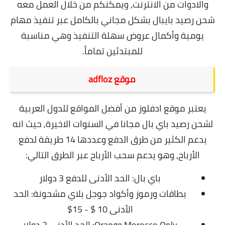
والادوات من الانترنت, ويمكنكم من خلال العمل معه
شحن رصيد بايبال بشكل مجاني بالكامل عبر تنفيذ مهام
يومية وأكمال عروض سهلة التنفيذ وهي مناسبة
للمبتدئين تماماً.
موقع adfloz
يعتبر موقع ادفلوز من أفضل المواقع للدول العربية
لشحن رصيد باي بال مجانا في السنوات الاخيرة, حيث انه
يدعم الكثير من طرق الدفع وعددها 14 طريقة لدفع
الأرباح,
وهو يدعم سحب الأرباح عبر الطرق التالي:
باي بال: الحد الأدنى للدفع 3 دولار
بطاقات ورموز وأكواد جوجل بلاي مشحونة: الحد
الأدنى 10 $ - 15$
Orange Morocco Only: الحد الأدنى 2 دولار