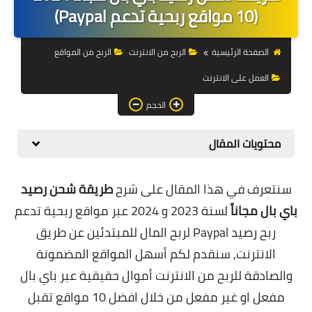
التجارة الالكترونية
(10 مواقع ربحية تدعم Paypal)
التسويق
الصفحة الرئيسية
الربح من الانترنت
الربح من المواقع
التداول
العمل على الانترنت
وظائف
الحجم
الكمبيوتر
محتويات المقال
الهاتف
سنتعرف في هذا المقال على شرح
طريقة شحن رصيد
المواقع
باي بال مجاناً
لسنة 2023 و 2024 عبر مواقع ربحية تدعم
زيادة متابعين
ربح رصيد Paypal لربح المال للمبتدئين عن طريق
الانترنت, سنقدم لكم أسهل المواقع المضمونة
العملات المشفرة
والصادقة للربح من الانترنت أموال حقيقية عبر باي بال
الاستثمار
مفعل او غير مفعل من خلال
افضل 10 مواقع تقبل