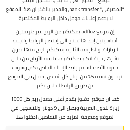
موقع "ادفلوز" هي ما يلي: التحويل البنكي
"المصرفي" bank transfer,
والجدير بالذكر ان هذا الموقع
لا يدعم إعلانات جوجل داخل الروابط المختصرة.
إن موقع adfloz يمكنكم من الربح عبر طريقتين
أساسيتين إحداها تحتاج الى إختصار الروابط والجلب
الزيارات, والطريقة الثانية يمكنكم الربح منها بدون
نشرها,
حيث انكم يمكنكم مضاعفة الأرباح من خلال
دعوة الأصدقاء عبر رابط الإحاله الخاص بكم, وسوف
تربحون نسبة 5% من ارباح كل شخص يسجل في الموقع
عن طريق الرابط الخاص بكم.
كما ان موقع ادفلوز يقدم أعلى معدل ربح كل 1000
زيارة للدول العربية ويصل الى 9 دولار, و
للتسجيل في
الموقع ومعرفة المزيد من التفاصيل
ادخلوا هنا