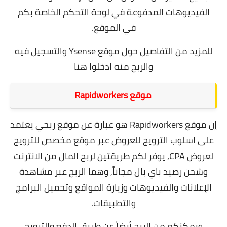
الفيديوهات المدفوعة في لوحة التحكم الخاصة بكم
في الموقع.
للمزيد من التفاصيل حول موقع Ysense والتسجيل فيه
والربح منه
ادخلوا هنا
موقع Rapidworkers
إن موقع Rapidworkers هو عبارة عن موقع ربحي يعتمد
على اسلوب الترويج للعروض عبر موقع مخصص للترويج
لعروض CPA,
يوفر لكم طريقتين لربح المال من الانترنت
وشحن رصيد باي بال مجاناً, وهما الربح عبر مشاهدة
الإعلانات والفيديوهات وزيارة المواقع وتحميل البرامج
والتطبيقات.
ويمكنكم من الربح أيضاً عن طريق الدفع والترويج