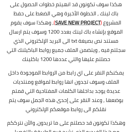
هكذا سوف تكونون قد انهيتم خطوات الحصول على
باك لينك , الخطوة الأخيرة وهي الضغط على حفظ
المشروع
(
SAVE NEW PROJECT
)
, وهكذا سوف يقوم
الموقع بإنشاء باك لينك بعدد 1200 وسوف يتم ارسال
مستند نص بصيغة txt الى البريد الإلكتروني الذي
سجلتم فيه , ويتضمن الملف جميع روابط الباكيلنك التي
حصلتم عليها والتي عددها 1200 باكلينك
يمكنكم النقر على اي رابط من الروابط الموجودة داخل
الملف وسوف تجدون انها روابط لمواقع ومنتديات
عديدة يوجد بداخلها الكلمات المفتاحية التي قمتم
بوضعها , وعند النقر على إحدى هذه الجمل سوف يتم
نقلكم الى روابط موقعكم الإلكتروني
وهكذا تكونون قد حصلتم على ما تريدون,
والآن نترككم
مع هذا الفيديو الذي نشرح فيه الطريقة بالتفصيل