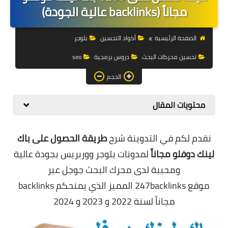
التجارة الالكترونية
مجاناً (backlinks عالية الجودة)
التسويق
الصفحة الرئيسية
أكواد التحسين
بلوجر
التداول
تحسين محركات البحث
دروس برمجية
seo
وظائف
الحجم
الكمبيوتر
محتويات المقال
الهاتف
نقدم لكم في التدوينة شرح
طريقة الحصول على باك
المواقع
لينك دوفلو مجاناً
لمدونات بلوجر ووربريس بجودة عالية
زيادة متابعين
ومحببة لدى محرك البحث جوجل عبر
موقع 247backlinks المميز الذي يمنحكم backlinks
العملات المشفرة
مجاناً لسنة 2022 و 2023 و 2024
الاستثمار