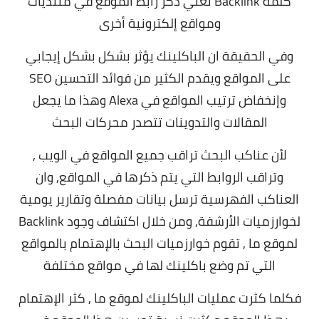
كلمة Backlink تعني ذكر رابط الموقع في منتديات
ومواقع إلكترونية أخرى
وفي الحقيقة ان الباكلينك يؤثر بشكل بشكل إيجابي
على المواقع ويقدم الكثير من فوائد التحسين SEO
وإنخفاض ترتيب المواقع في Alexa وهذا ما يجعل
المقالات والتدوينات تتصدر محركات البحث
لأن عناكب البحث تراقب جميع المواقع في الويب ,
وتراقب الروابط التي يتم ذكرها في المواقع,
وان
العناكب الفهرسية ترسل بيانات مفصلة وتقارير يومية
لخوارزميات الأرشفة,
ومن خلال اكتشاف وجود Backlink
لموقع ما , تقوم خوارزميات البحث بالإهتمام بالمواقع
التي تم وضع باكلينك لها في مواقع مختلفة
فكلما كثرت عمليات الباكلينك لموقع ما , كثر الإهتمام