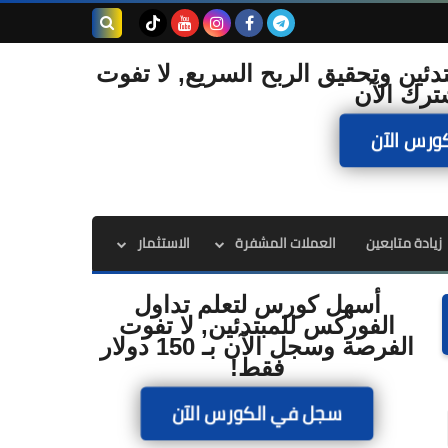
بحث هذه
دئين وتحقيق الربح السريع, لا تفوت
ترك الآن
المدونة
ورس الآن
الإلكترونية
زيادة متابعين
العملات المشفرة
الاستثمار
أسهل كورس لتعلم تداول
الفوركس للمبتدئين, لا تفوت
الفرصة وسجل الآن بـ 150 دولار
فقط!
سجل في الكورس الآن