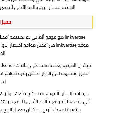
الموقع معدل الربح والحد الأدنى للدفع
مميزات موق
linkvertise هو موقع ألماني تم تصنيفه أفضل موقع لكسب المال عبر إختصار الروابط لسنة 2024, و
موقع linkvertise من أفضل مواقع اخ
الم
حيث ان الموقع يعتمد فقط على إعلانات Google Adsense التي تعتبر من أفضل النواع الاعلانات,
مميز ومحبوب لدى الزوار, عكس بقية مواقع اختص
اعلا
بالإضافة الى ان الموقع يمنحكم مبلغ 2 دولار هدية عند التسجيل في الموقع,
التي يقدمها الموقع, ف
الحد الأدنى للدفع هو 10 يورو,
بالنسبة لمعدل الربح , حيث ان معدل الربح يصل الى 70 يورو لكل 1000 زيارة بالنسبة للد