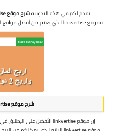
نقدم لكم في هذه التدوينة
شرح موقع linkvertise
فموقع linkvertise الذي يعتبر من أفضل مواقع اختصار الروابط يقدم لكم 2 دولار هدية عند التسجيل لعام 2024
شرح موقع linkvertise للربح من اختصار الروابط
إن موقع linkvertise الأفضل على الإطلاق في مجال كسب المال عبر الانترنت من خلال اختصار الروابط,
موقع linkvertise الرائع الذي يمكنكم من الربح من إختصار الروابط بدون نشرها,