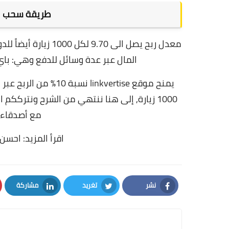
طريقة سحب ال
معدل ربح يصل الى 9.70 لكل 1000 زيارة أيضاً للدول المتوسطة,
المال عبر عدة وسائل للدفع وهي:
باي
يمنح
موقع linkvertise
نسبة 10% من الربح عبر نظام الإحاله,
1000 زيارة,
إلى هنا ننتهي من الشرح ونترككم ال
مع أصدقاءك
اقرأ المزيد:
احسن م
نشر
تغريد
مشاركة
LinkedIn
Twitter
Facebook